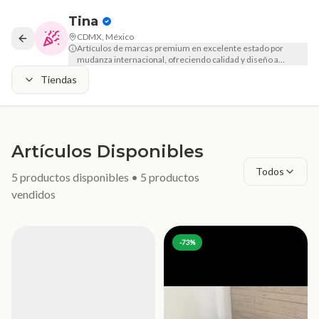
Tina
CDMX, México
Artículos de marcas premium en excelente estado por
mudanza internacional, ofreciendo calidad y diseño a
precios de oportunidad en la CDMX.
Tiendas
Artículos Disponibles
Todos
5
productos disponibles •
5
productos
vendidos
-
73
%