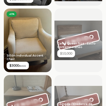
-
65
%
VENDIDO
Cama Queen Size - Estilo
Contemporáneo
$10,000
Sillón Individual Accent
Chair
$3000
$8500
VENDIDO
VENDIDO
Cómoda / Credenza de