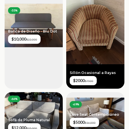
-
55
%
Banca de Diseño - Blu Dot
$10,000
$22,000
Sillón Ocasional a Rayas
$2000
$7500
-
66
%
-
69
%
Love Seat Contemporáneo
Sofá de Pluma Natural
$5000
$16,000
$12,000
$35,000