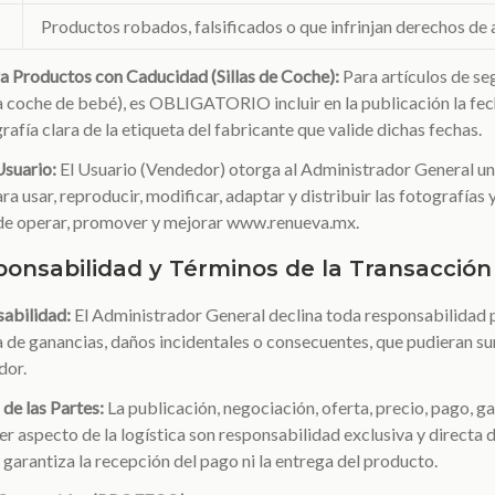
Productos robados, falsificados o que infrinjan derechos de 
ra Productos con Caducidad (Sillas de Coche):
Para artículos de seg
a coche de bebé), es OBLIGATORIO incluir en la publicación la fec
afía clara de la etiqueta del fabricante que valide dichas fechas.
Usuario:
El Usuario (Vendedor) otorga al Administrador General una
ra usar, reproducir, modificar, adaptar y distribuir las fotografías
n de operar, promover y mejorar www.renueva.mx.
ponsabilidad y Términos de la Transacción
sabilidad:
El Administrador General declina toda responsabilidad p
a de ganancias, daños incidentales o consecuentes, que pudieran sur
dor.
 de las Partes:
La publicación, negociación, oferta, precio, pago, g
ier aspecto de la logística son responsabilidad exclusiva y directa
arantiza la recepción del pago ni la entrega del producto.