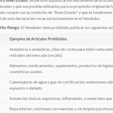
ad y Buen Estado:
Se permite la publicación únicamente de artícul
ionales y que sea posible utilizarlos para su propósito original de
ículo cumple con la condición de "Buen Estado" y que es totalmente 
 de esta declaración recae exclusivamente en el Vendedor.
Alto Riesgo:
El Vendedor tiene prohibido publicar los siguientes ar
Ejemplos de Artículos Prohibidos
Andadores o andaderas, sillas de coche para bebé caducadas
retirados del mercado (recalls).
Alimentos, medicamentos, suplementos, productos de higiene
cosméticos usados.
Calentadores de agua o gas sin certificación, extensiones el
expuesto o dañado.
Sustancias tóxicas, explosivas, inflamables, o materiales qu
Ropa interior, colchones con manchas o sin limpieza profesio