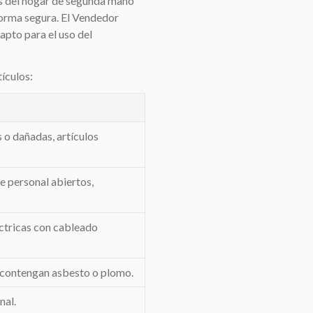
os del hogar de segunda mano
 forma segura. El Vendedor
apto para el uso del
tículos:
 o dañadas, artículos
 personal abiertos,
éctricas con cableado
e contengan asbesto o plomo.
nal.