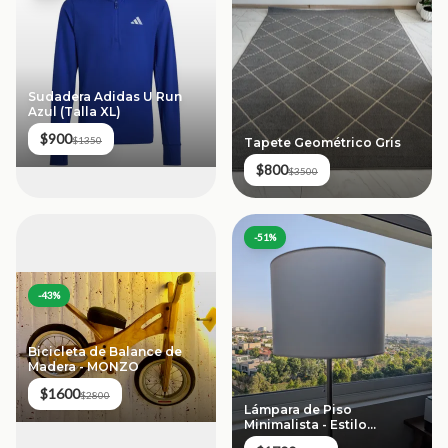
Sudadera Adidas U Run
Azul (Talla XL)
$900
$1350
Tapete Geométrico Gris
$800
$3500
-
51
%
-
43
%
Bicicleta de Balance de
Madera - MONZO
$1600
$2800
Lámpara de Piso
Minimalista - Estilo
Contemporáneo (Pre-