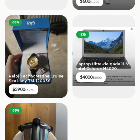
$600
$1200
-
38
%
-
33
%
Laptop Ultra-delgada 11.6"
Intel Celeron N4020
Reloj TechnoMarine Cruise
$4000
$6000
Sea Lady TM-120038
$3900
$6250
-
39
%