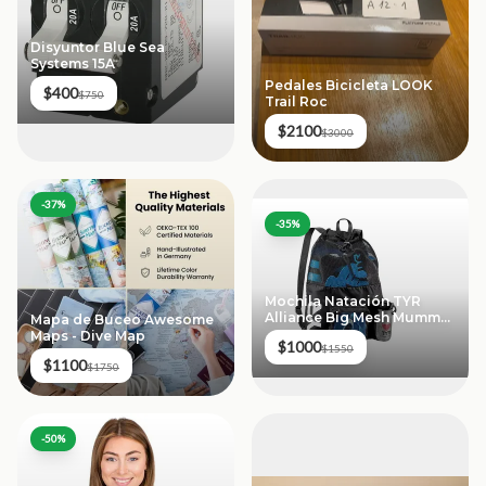
Disyuntor Blue Sea
Systems 15A
Pedales Bicicleta LOOK
$400
$750
Trail Roc
$2100
$3000
-
37
%
-
35
%
Mochila Natación TYR
Alliance Big Mesh Mummy
Mapa de Buceo Awesome
40L
Maps - Dive Map
$1000
$1550
$1100
$1750
-
50
%