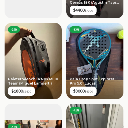
Genius 18K (Agustín Tapia
2024)
$4400
$7000
-
25
%
-
33
%
Paletero/Mochila Nox ML10
Pala Drop Shot Explorer
Team (Miguel Lamperti)
Pro 5.0 (Lucas
Campagnolo)
$1800
$3000
$2400
$4500
-
41
%
-
67
%