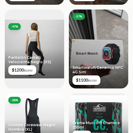
-
37
%
-
47
%
Pantalón Castelli
Velocisima Negro (XS)
Smartwatch Generico NFC
$1200
$2250
4G Sim
$1100
$1750
-
38
%
Crema Muc-Off Chamois
Culotte Corewear Negro
250ml
Hombre (XL)