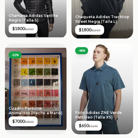
Chamarra Adidas Varilite
Chaqueta Adidas Tracktop
Negro (Talla S)
Street Negra (Talla L)
$1800
$1800
$2600
$2650
-
48
%
-
22
%
Cuadro Pantone
Polo Adidas ZNE Verde
Animalitos (Hecho a Mano)
Petróleo (Talla XS)
$7000
$9000
$650
$1250