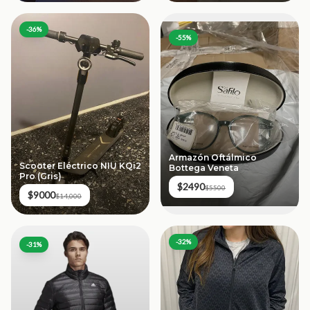
-
36
%
-
55
%
Armazón Oftálmico
Scooter Eléctrico NIU KQi2
Bottega Veneta
Pro (Gris)
$2490
$5500
$9000
$14,000
-
32
%
-
31
%