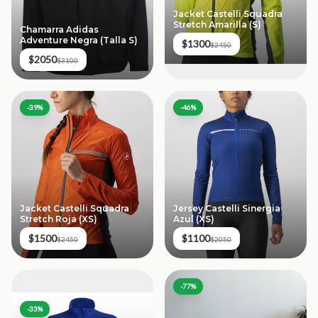
Jacket Castelli Squadra
Stretch Amarilla (S)
Chamarra Adidas
Adventure Negra (Talla S)
$1300
$2450
$2050
$3100
-
39
%
-
46
%
Jacket Castelli Squadra
Jersey Castelli Sinergia
Stretch Roja (XS)
Azul (XS)
$1500
$1100
$2450
$2050
-
77
%
-
33
%