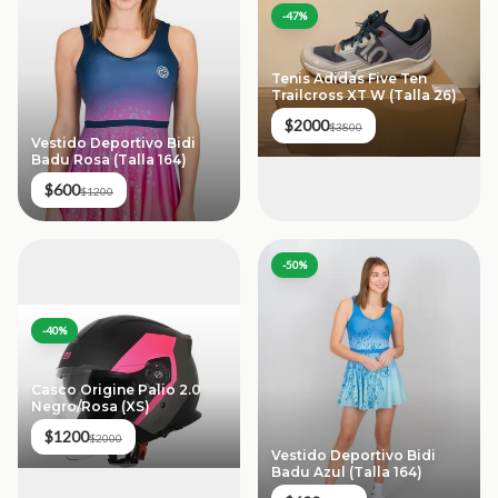
-
47
%
Tenis Adidas Five Ten
Trailcross XT W (Talla 26)
$2000
$3800
Vestido Deportivo Bidi
Badu Rosa (Talla 164)
$600
$1200
-
50
%
-
40
%
Casco Origine Palio 2.0
Negro/Rosa (XS)
$1200
$2000
Vestido Deportivo Bidi
Badu Azul (Talla 164)