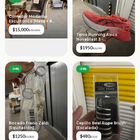
Comedor Moderno
Escultórico (Mesa + 8
Sillas)
$15,000
$45,000
Tenis Running Asics
Novablast 3 -
Papaya/Purple (Talla 26)
$1950
$3299
-
34
%
-
34
%
Bocado Freno Zaldi
Cepillo Beal Rope Brush
(Equitación)
(Escalada)
$1250
$480
$1900
$725