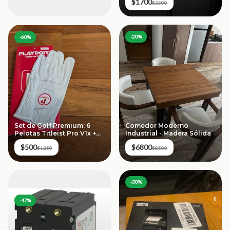
$1700
loved)
$3500
-
20
%
-
60
%
Set de Golf Premium: 6
Comedor Moderno
Pelotas Titleist Pro V1x +
Industrial - Madera Sólida
Guante Cabretta Leather
$500
$6800
$1250
$8500
-
30
%
-
47
%