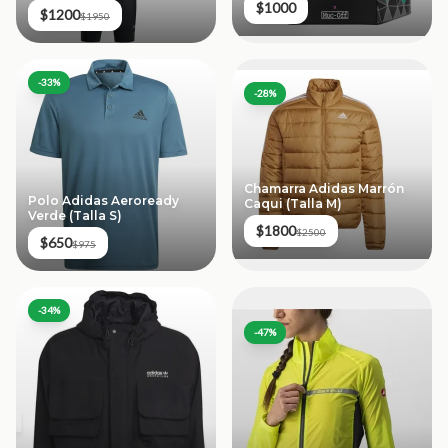
$1000
$1200
$1950
-
33
%
-
28
%
Chamarra Adidas Marrón
Polo Adidas Aeroready
Caqui (Talla M)
Verde (Talla S)
$1800
$2500
$650
$975
-
34
%
-
47
%