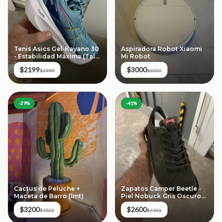
Tenis Asics Gel-Kayano 30
Aspiradora Robot Xiaomi
- Estabilidad Máxima (Talla
Mi Robot
24.5)
$2199
$3000
$3999
$6000
-
29
%
-
41
%
Cactus de Peluche +
Zapatos Camper Beetle -
Maceta de Barro (1mt)
Piel Nobuck Gris Oscuro
(Talla 27.5)
$3200
$2600
$4500
$4400