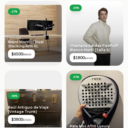
-
35
%
-
27
%
Brazo Monitor Dual
Chamarra Adidas PadPuff
Stacking Arm XL
Blanco Marfil (Talla S)
$6500
$8850
$1800
$2750
-
37
%
-
46
%
Baúl Antiguo de Viaje
(Vintage Trunk)
$3800
$7000
Pala Nox AT10 Luxury