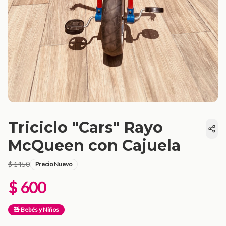
Triciclo "Cars" Rayo
McQueen con Cajuela
$ 1450
Precio Nuevo
$ 600
🧸 Bebés y Niños