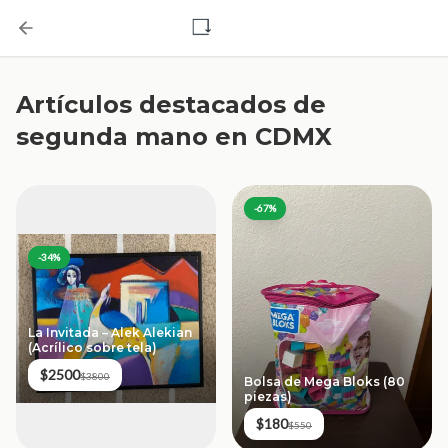
Artículos destacados de
segunda mano en CDMX
-
67
%
-
34
%
La Invitada – Alek Alekian
(Acrílico sobre tela)
$2500
$3800
Bolsa de Mega Bloks (80
piezas)
$180
$550