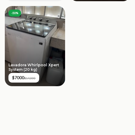
-
50
%
Lavadora Whirlpool Xpert
System (20 kg)
$7000
$14,000