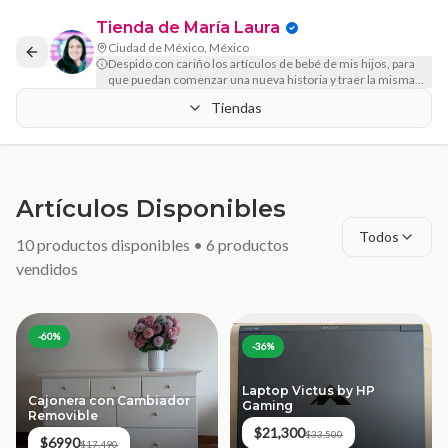
Tienda de
María Laura
Ciudad de México, México
Despido con cariño los artículos de bebé de mis hijos, para
que puedan comenzar una nueva historia y traer la misma
alegría.
Tiendas
Artículos Disponibles
Todos
10
productos disponibles •
6
productos
vendidos
-
60
%
-
36
%
Laptop Victus by HP
Cajonera con Cambiador
Gaming
Removible
$21,300
$33,500
$6990
$17,490