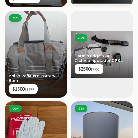
-
62
%
-
67
%
Garmin Edge 820 -
Ciclocomputador GPS
Profesional
$2500
$7500
Bolso Pañalero Pottery
Barn
$1500
$3999
-
60
%
-
51
%