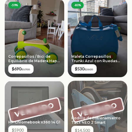
-
59
%
-
80
%
Correpasillos / Bici de
Maleta Correpasillos
Equilibrio de Madera Hape
Trunki Azul con Ruedas
Scoot Around
Verdes (18 L)
$690
$530
$1700
$2600
VENDIDO
VENDIDO
Rodillo de Entrenamiento
HP Chromebook x360 14 G1
Tacx NEO 2 Smart
$5900
$14,500