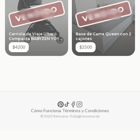
VENDIDO
VENDIDO
Carriola de Viaje Ultra
Base de Cama Queen con 2
Compacta BABYZEN YOYO
cajones
- Color Negro
$4200
$2500
Cómo Funciona
·
Términos y Condiciones
© 2025 Renueva · hola@renueva.lat