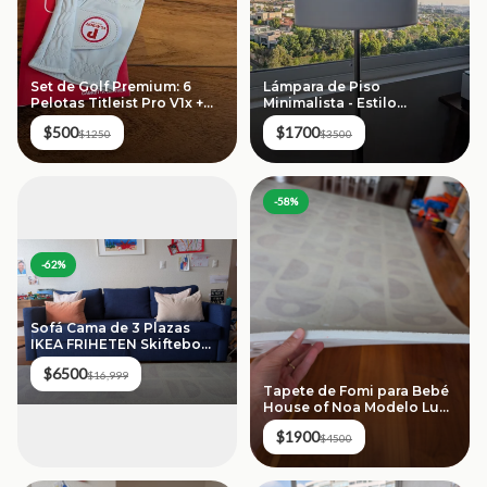
Set de Golf Premium: 6
Lámpara de Piso
Pelotas Titleist Pro V1x +
Minimalista - Estilo
Guante Cabretta Leather
Contemporáneo (Pre-
$500
$1700
$1250
loved)
$3500
-
58
%
-
62
%
Sofá Cama de 3 Plazas
IKEA FRIHETEN Skiftebo
Azul
$6500
$16,999
Tapete de Fomi para Bebé
House of Noa Modelo Luna
Sandstone (16 Bloques)
$1900
$4500