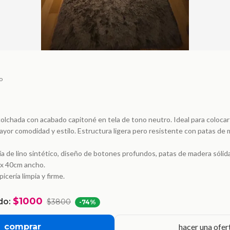
o
lchada con acabado capitoné en tela de tono neutro. Ideal para colocar 
ayor comodidad y estilo. Estructura ligera pero resistente con patas de 
ía de lino sintético, diseño de botones profundos, patas de madera sólida
 x 40cm ancho.
icería limpia y firme.
$1000
do:
$3800
-
74
%
comprar
hacer una ofer