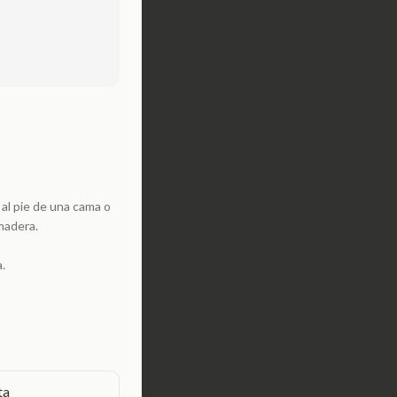
al pie de una cama o
madera.
.
ta