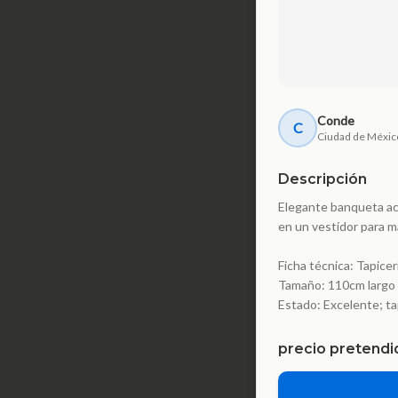
Conde
C
Ciudad de Méxic
Descripción
Elegante banqueta aco
en un vestidor para m
Ficha técnica: Tapicer
Tamaño: 110cm largo
Estado: Excelente; tap
precio pretendi