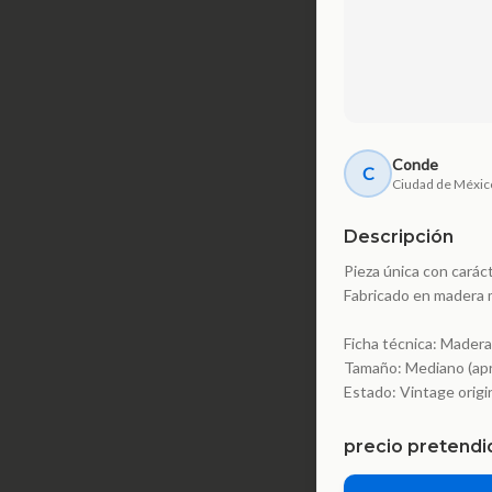
Conde
C
Ciudad de Méxic
Descripción
Pieza única con cará
Fabricado en madera ma
Ficha técnica: Madera
Tamaño: Mediano (apr
Estado: Vintage origin
precio pretendi