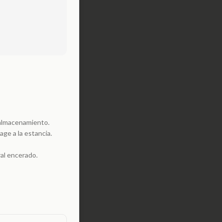
 almacenamiento.
age a la estancia.
ral encerado.