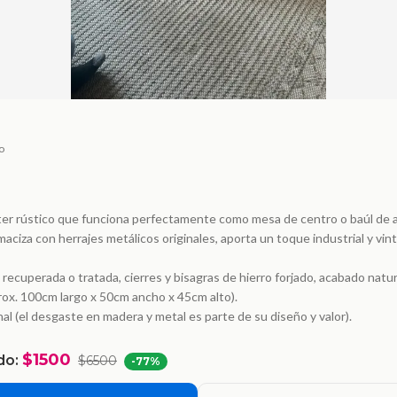
o
cter rústico que funciona perfectamente como mesa de centro o baúl de
ciza con herrajes metálicos originales, aporta un toque industrial y vint
 recuperada o tratada, cierres y bisagras de hierro forjado, acabado natu
ox. 100cm largo x 50cm ancho x 45cm alto).
al (el desgaste en madera y metal es parte de su diseño y valor).
$1500
do:
$6500
-
77
%