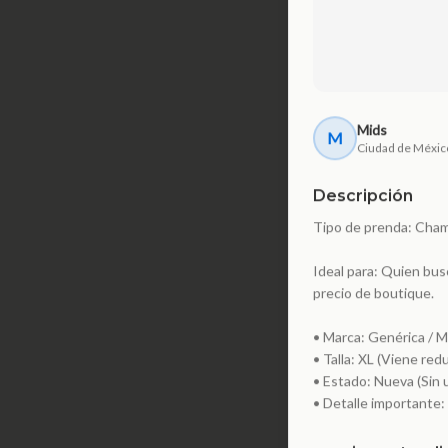
Mids
M
Ciudad de Méxic
Descripción
Tipo de prenda: Chamar
Ideal para: Quien bus
precio de boutique.
• Marca: Genérica / M
• Talla: XL (Viene red
• Estado: Nueva (Sin 
• Detalle importante: 