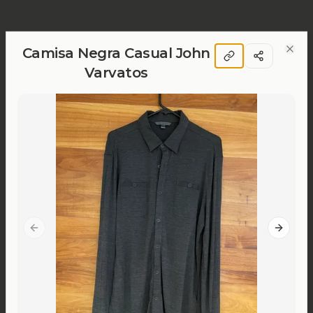
Camisa Negra Casual John
Clos
Varvatos
Previous slide
Next sl