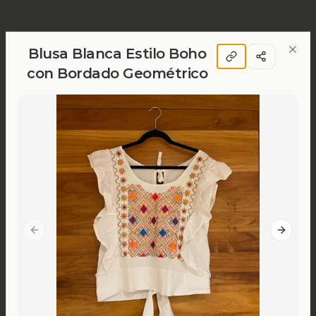
Blusa Blanca Estilo Boho
Clos
con Bordado Geométrico
Previous slide
Next sl