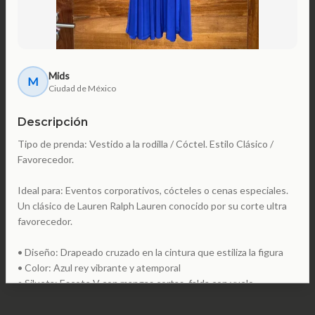
Mids
M
Ciudad de México
Descripción
Tipo de prenda: Vestido a la rodilla / Cóctel. Estilo Clásico /
Favorecedor.
Ideal para: Eventos corporativos, cócteles o cenas especiales.
Un clásico de Lauren Ralph Lauren conocido por su corte ultra
favorecedor.
• Diseño: Drapeado cruzado en la cintura que estiliza la figura
• Color: Azul rey vibrante y atemporal
• Silueta: Escote V con mangas cortas, falda con vuelo
• Marca: Lauren Ralph Lauren
• Talla: 4 (Equivalente a CH/S)