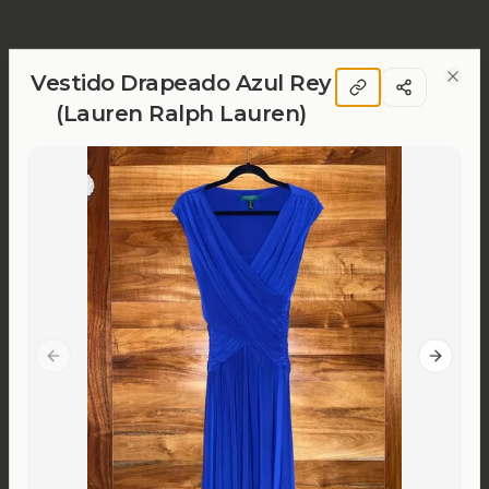
Vestido Drapeado Azul Rey
Clos
(Lauren Ralph Lauren)
Previous slide
Next sl