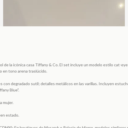
ol de la icónica casa Tiffany & Co. El set incluye un modelo estilo cat-e
 en tono arena traslúcido.
es con degradado sutil; detalles metálicos en las varillas. Incluyen estuch
fany Blue".
a mujer.
en estado.
(CDMX): En boutiques de Masaryk o Palacio de Hierro, modelos similares