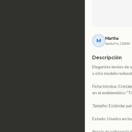
Martha
M
Santa Fe, CDMX
Descripción
Elegantes lentes de s
y otro modelo redondo
Ficha técnica: Cristal
en el emblemático "Tif
Tamaño: Estándar par
Estado: Usados en bu
Precio de referencia 