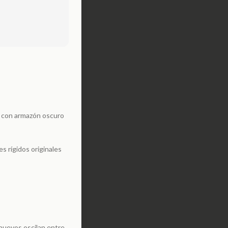
ye con armazón oscuro
es rígidos originales
 nuevos oscilan entre