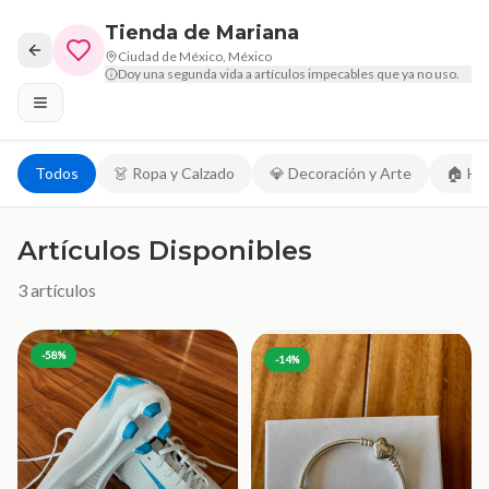
Tienda de Mariana
Ciudad de México, México
Doy una segunda vida a artículos impecables que ya no uso.
Todos
👗 Ropa y Calzado
💎 Decoración y Arte
🏠 Ho
Artículos Disponibles
3
artículos
-
58
%
-
14
%