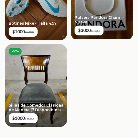
Pulsera Pandora Charm -
Nueva
Botines Nike - Talla 4.5Y
$3000
$1000
$3500
$2400
-
80
%
Sillas de Comedor Clásicas
de Madera (7 Disponibles)
$1000
$5000