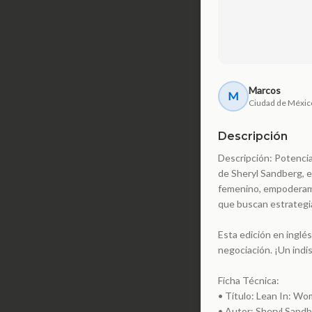
Marcos
M
Ciudad de Méxic
Descripción
Descripción: Potencia
de Sheryl Sandberg, e
femenino, empoderami
que buscan estrategia
Esta edición en inglé
negociación. ¡Un indi
Ficha Técnica:
• Título: Lean In: Wo
• Autor: Sheryl Sand