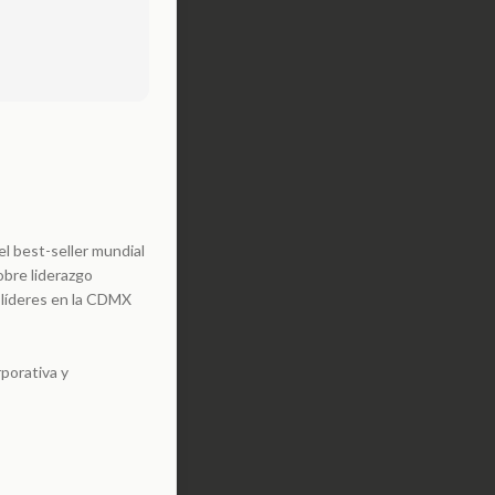
el best-seller mundial
obre liderazgo
 líderes en la CDMX
rporativa y