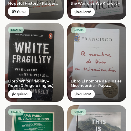
Hopeful History – Rutger
the World as We Know It –
Bregman (Inglés)
Ken Auletta
$99
¡lo quiero!
$450
GRATIS
GRATIS
Libro White Fragility –
Libro El nombre de Dios es
Robin DiAngelo (Inglés)
Misericordia – Papa
Francisco (Edición
¡lo quiero!
¡lo quiero!
Conmemorativa)
GRATIS
GRATIS