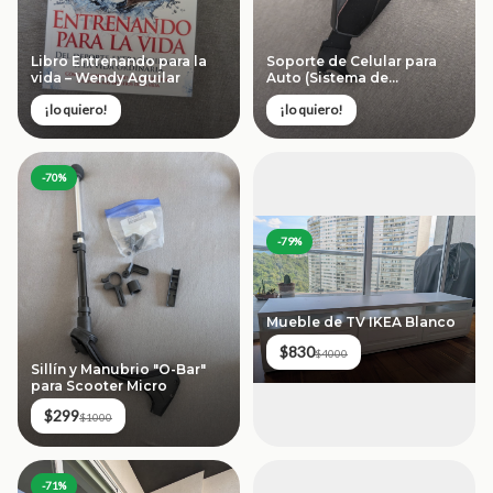
Libro Entrenando para la
Soporte de Celular para
vida – Wendy Aguilar
Auto (Sistema de
Gravedad)
¡lo quiero!
¡lo quiero!
-
70
%
-
79
%
Mueble de TV IKEA Blanco
$830
$4000
Sillín y Manubrio "O-Bar"
para Scooter Micro
$299
$1000
-
71
%