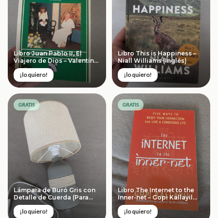
Libro Juan Pablo II, El
Libro This is Happiness –
Viajero de Dios – Valentina
Niall Williams (Inglés)
Alazraki
¡lo quiero!
¡lo quiero!
GRATIS
GRATIS
Lámpara de Buró Gris con
Libro The Internet to the
Detalle de Cuerda (Para
Inner-net – Gopi Kallayil
reparar)
(Inglés)
¡lo quiero!
¡lo quiero!