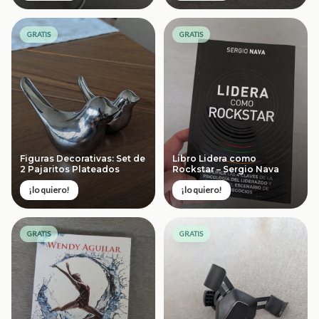
GRATIS
GRATIS
Figuras Decorativas: Set de
Libro Lidera como
2 Pajaritos Plateados
Rockstar – Sergio Nava
¡lo quiero!
¡lo quiero!
GRATIS
GRATIS