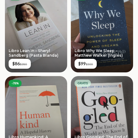
Libro Why We Sleep –
Libro Lean In – Sheryl
Matthew Walker (Inglés)
Sandberg (Pasta Blanda)
$99
$86
$500
$380
-
78
%
GRATIS
Libro Humankind: A
Libro Googled: The End of