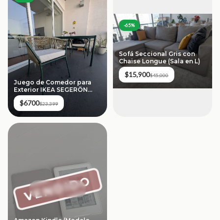
-
65
%
Sofá Seccional Gris con
Chaise Longue (Sala en L)
$15,900
$45,000
Juego de Comedor para
Exterior IKEA SEGERÖN
(Mesa + 4 Sillas)
$6700
$23,399
VENDIDO