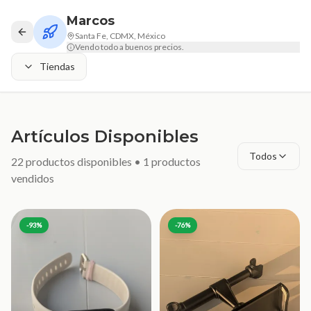
Marcos
Santa Fe, CDMX, México
Vendo todo a buenos precios.
Tiendas
Artículos Disponibles
Todos
22
productos disponibles •
1
productos
vendidos
-
93
%
-
76
%