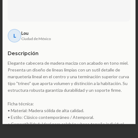
Lou
L
Ciudad de México
Descripción
Elegante cabecera de madera maciza con acabado en tono miel.
Presenta un diseño de líneas limpias con un sutil detalle de
marquetería lineal en el centro y una terminación superior curva
tipo "trineo" que aporta volumen y distinción a la habitación. Su
estructura robusta garantiza durabilidad y un soporte firme.
Ficha técnica:
• Material: Madera sólida de alta calidad.
• Estilo: Clásico contemporáneo / Atemporal.
• Compatibilidad: Ideal para colchón y base tamaño individual.
• Tamaño: Ancho: 1.05 m (estándar para individual). Alto: 2.10 m
(medida total proporcionada para el conjunto).