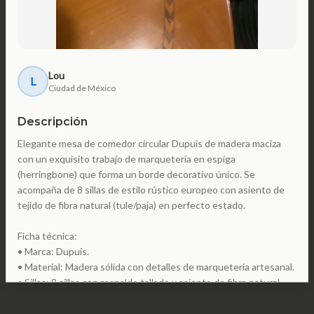
Lou
L
Ciudad de México
Descripción
Elegante mesa de comedor circular Dupuis de madera maciza
con un exquisito trabajo de marquetería en espiga
(herringbone) que forma un borde decorativo único. Se
acompaña de 8 sillas de estilo rústico europeo con asiento de
tejido de fibra natural (tule/paja) en perfecto estado.
Ficha técnica:
• Marca: Dupuis.
• Material: Madera sólida con detalles de marquetería artesanal.
• Sillas: 8 sillas con respaldo tallado y asiento de fibra natural.
• Tamaño: Mesa: 1.80 m de diámetro x 0.75 m de alto.