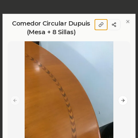
Comedor Circular Dupuis
Clos
(Mesa + 8 Sillas)
Previous slide
Next sl