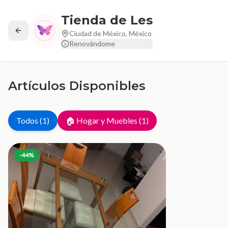
Tienda de Les
Ciudad de México, México
Renovándome
Artículos Disponibles
Todos
(
1
)
🏠 Hogar y Muebles
(
1
)
-
44
%