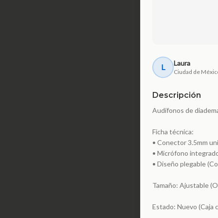
Laura
L
Ciudad de Méxic
Descripción
Audífonos de diadema 
Ficha técnica:
• Conector 3.5mm uni
• Micrófono integrado
• Diseño plegable (Col
Tamaño: Ajustable (O
Estado: Nuevo (Caja c