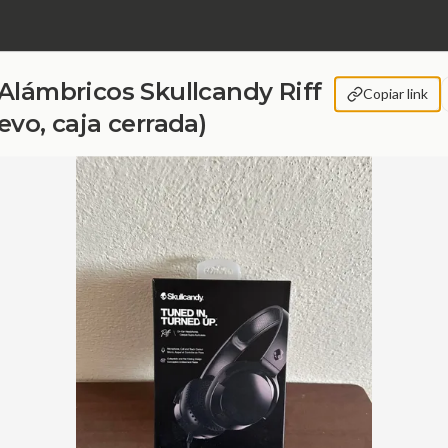
Alámbricos Skullcandy Riff
Copiar link
vo, caja cerrada)