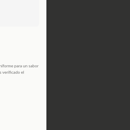
niforme para un sabor
 verificado el