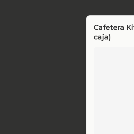
Cafetera K
caja)