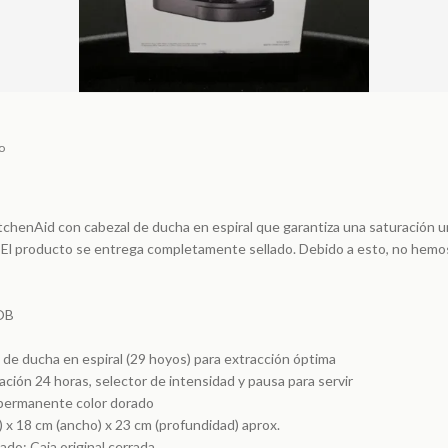
o
chenAid con cabezal de ducha en espiral que garantiza una saturación u
 El producto se entrega completamente sellado. Debido a esto, no hemos
OB
 de ducha en espiral (29 hoyos) para extracción óptima
ción 24 horas, selector de intensidad y pausa para servir
ro permanente color dorado
) x 18 cm (ancho) x 23 cm (profundidad) aprox.
ado: Caja original cerrada