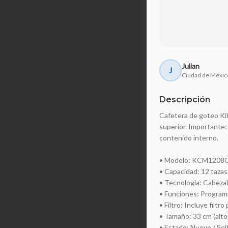
Julian
J
Ciudad de Méxic
Descripción
Cafetera de goteo Kit
superior. Importante:
contenido interno.
• Modelo: KCM1208
• Capacidad: 12 tazas
• Tecnología: Cabezal
• Funciones: Programa
• Filtro: Incluye filt
• Tamaño: 33 cm (alto
• Estado: Nuevo / Sell