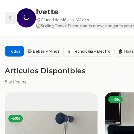
Ivette
Ciudad de México, México
Scaling Down: Encontrando nuevos hogares para 
Todos
🧸 Bebés y Niños
📱 Tecnología y Electro
🏠 Hoga
Artículos Disponibles
5
artículos
-
40
%
-
60
%