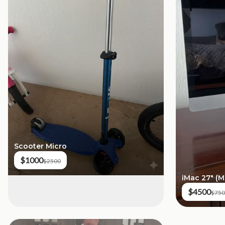
Scooter Micro
$1000
$2500
iMac 27" (
$4500
$750