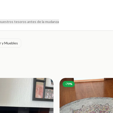
nuestros tesoros antes de la mudanza
r y Muebles
-
79
%