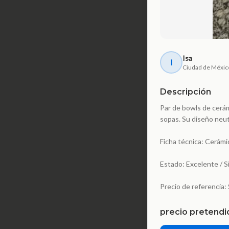
Isa
I
Ciudad de Méxic
Descripción
Par de bowls de cerám
sopas. Su diseño neut
Ficha técnica: Cerámi
Estado: Excelente / Si
Precio de referencia
precio pretendi