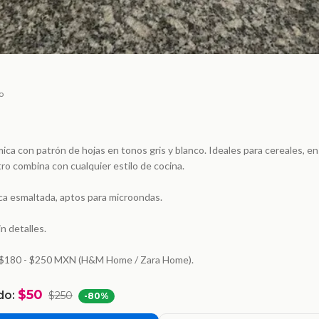
o
ica con patrón de hojas en tonos gris y blanco. Ideales para cereales, en
ro combina con cualquier estilo de cocina.
ca esmaltada, aptos para microondas.
n detalles.
: $180 - $250 MXN (H&M Home / Zara Home).
$50
do:
$250
-
80
%