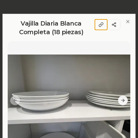
Vajilla Diaria Blanca
Clos
Completa (18 piezas)
Previous slide
Next sl