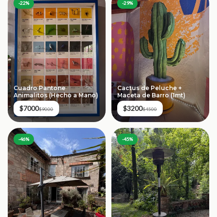
-
22
%
-
29
%
Cuadro Pantone
Cactus de Peluche +
Animalitos (Hecho a Mano)
Maceta de Barro (1mt)
$7000
$3200
$9000
$4500
-
46
%
-
45
%