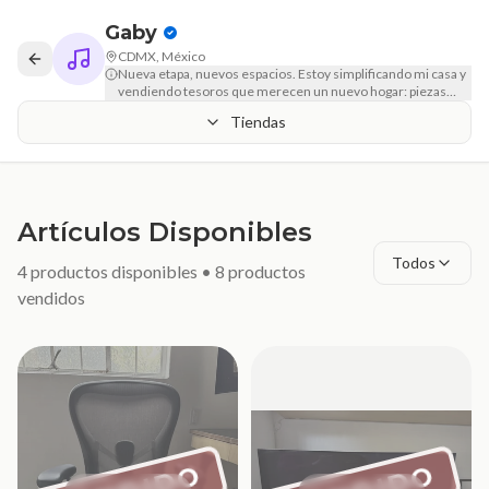
Gaby
CDMX, México
Nueva etapa, nuevos espacios. Estoy simplificando mi casa y
vendiendo tesoros que merecen un nuevo hogar: piezas
premium y tecnología en excelente condición.
Tiendas
Artículos Disponibles
Todos
4
productos disponibles •
8
productos
vendidos