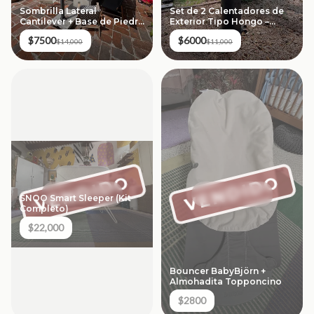
Sombrilla Lateral
Set de 2 Calentadores de
Cantilever + Base de Piedra
Exterior Tipo Hongo –
Premium
Negro
$7500
$6000
$14,000
$11,000
VENDIDO
VENDIDO
SNOO Smart Sleeper (Kit
Completo)
$22,000
Bouncer BabyBjörn +
Almohadita Topponcino
$2800