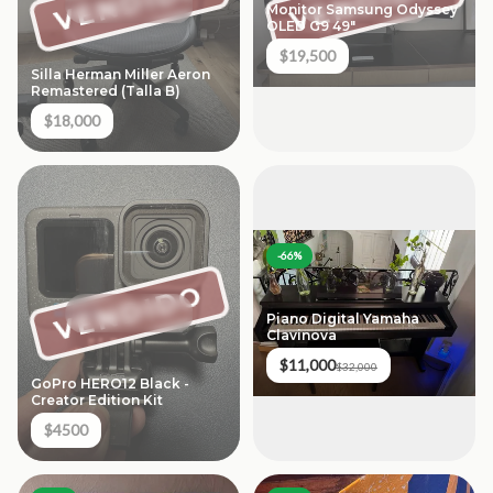
VENDIDO
VENDIDO
Monitor Samsung Odyssey
OLED G9 49"
$19,500
Silla Herman Miller Aeron
Remastered (Talla B)
$18,000
-
66
%
VENDIDO
Piano Digital Yamaha
Clavinova
$11,000
$32,000
GoPro HERO12 Black -
Creator Edition Kit
$4500