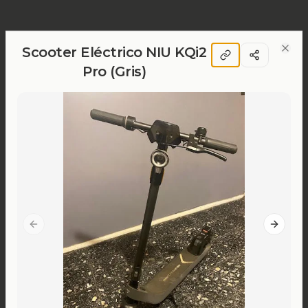
Scooter Eléctrico NIU KQi2
Clos
Pro (Gris)
Previous slide
Next sl