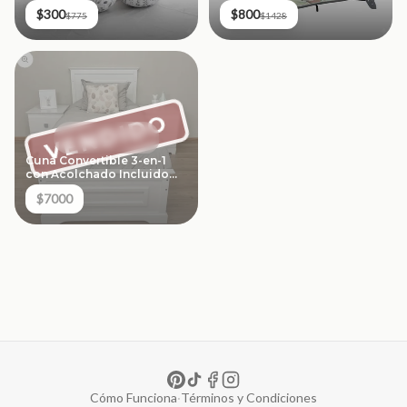
$300
$800
$775
$1428
VENDIDO
Cuna Convertible 3-en-1
con Acolchado Incluido
(¡Súper Oferta!)
$7000
Cómo Funciona
·
Términos y Condiciones