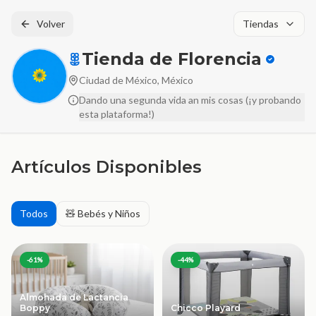
Volver
Tiendas
Tienda de Florencia
Ciudad de México, México
Dando una segunda vida an mis cosas (¡y probando
esta plataforma!)
Artículos Disponibles
Todos
🧸 Bebés y Niños
-
61
%
-
44
%
Almohada de Lactancia
Boppy
Chicco Playard