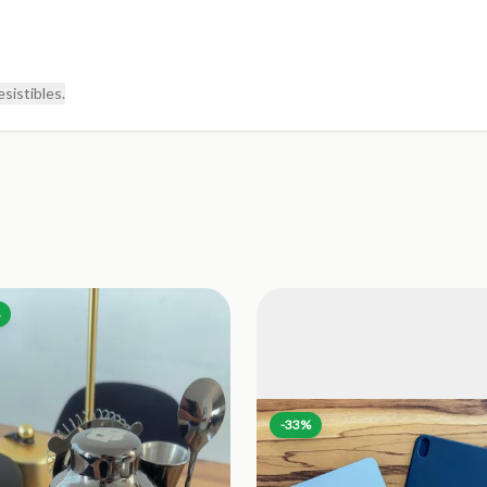
sistibles.
-
33
%