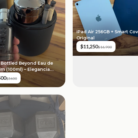
iPad Air 256GB + Smart Cov
Original
$11,250
$16,900
 Bottled Beyond Eau de
um (100ml) – Elegancia
ulina
500
$3600