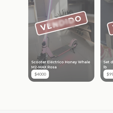
VENDIDO
Scooter Eléctrico Honey Whale
Set 
M2-MAX Rosa
lb
$4000
$9