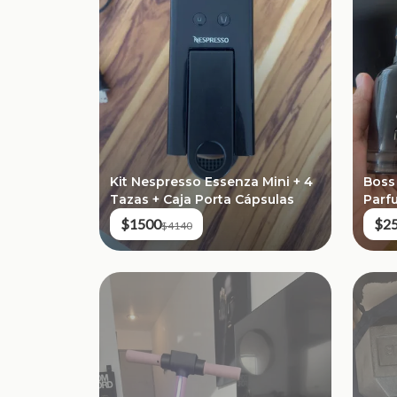
Kit Nespresso Essenza Mini + 4
Boss
Tazas + Caja Porta Cápsulas
Parf
Masc
$1500
$2
$4140