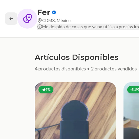
Fer
CDMX, México
Me despido de cosas que ya no utilizo a precios irre
Artículos Disponibles
4
productos disponibles •
2
productos vendidos
-
64
%
-
31
%