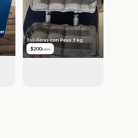
er
Tobilleras con Peso 3 kg
$200
$450