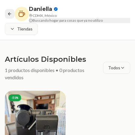
Daniella
CDMX, México
Buscando hogar para cosas que ya no utilizo
Tiendas
Artículos Disponibles
Todos
1
productos disponibles •
0
productos
vendidos
-
51
%