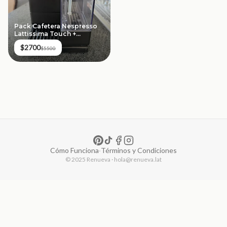
Pack Cafetera Nespresso
Lattissima Touch +
Dispensador de Cápsulas
$2700
$5500
Cómo Funciona
·
Términos y Condiciones
© 2025 Renueva · hola@renueva.lat