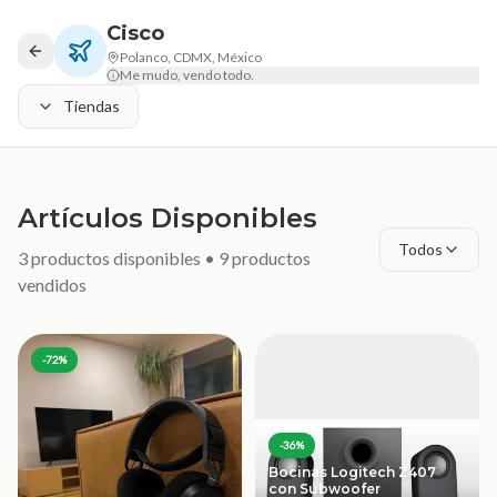
Cisco
Polanco, CDMX, México
Me mudo, vendo todo.
Tiendas
Artículos Disponibles
Todos
3
productos disponibles •
9
productos
vendidos
-
72
%
-
36
%
Bocinas Logitech Z407
con Subwoofer