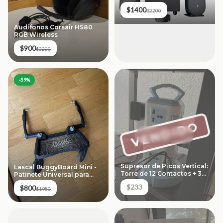
$1400
$2200
Audífonos Corsair HS80
RGB Wireless
$900
$3200
-
59
%
VENDIDO
Supresor de Picos Vertical:
Lascal BuggyBoard Mini -
Torre de 12 Contactos + 3
Patinete Universal para
USB
Carriola
$233
$800
$1950