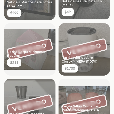
Bote de Basura Metálico
Set de 8 Marcos para Fotos
(Malla)
(31x41 cm)
$49
$299
VENDIDO
VENDIDO
Casita Carpa "Princesa"
Nayumi
Purificador de Aire
Clorox™ HEPA (11030)
$211
$1700
VENDIDO
VENDIDO
Par de Sillas Comedor
Rolet (Naranjas) - GAIA
Set Salero y Pimentero