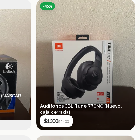
-
46
%
h (NASCAR
Audífonos JBL Tune 770NC (Nuevo,
caja cerrada)
$1300
$2400