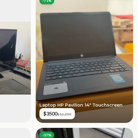
-
71
%
Laptop HP Pavilion 14" Touchscreen
$3500
$12,250
-
37
%