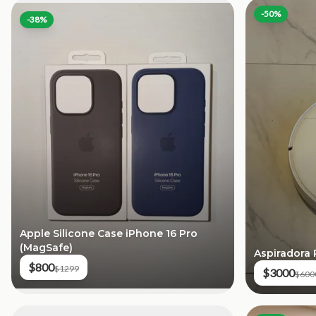
-
50
%
-
38
%
Apple Silicone Case iPhone 16 Pro
(MagSafe)
Aspiradora 
$800
$1299
$3000
$600