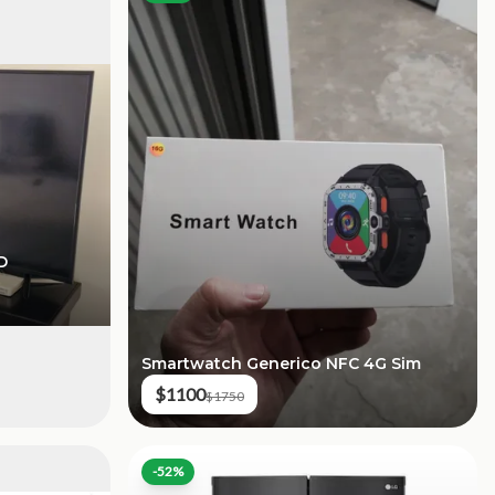
D
Smartwatch Generico NFC 4G Sim
$1100
$1750
-
52
%