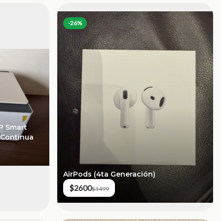
-
26
%
HP Smart
 Continua
AirPods (4ta Generación)
$2600
$3499