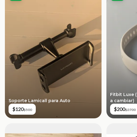
Fitbit Luxe
Soporte Lamicall para Auto
a cambiar)
$120
$200
$500
$2700