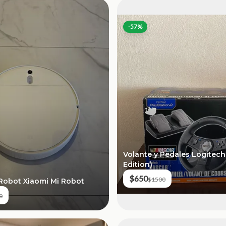
-
57
%
Volante y Pedales Logitec
Edition)
$650
$1500
Robot Xiaomi Mi Robot
0