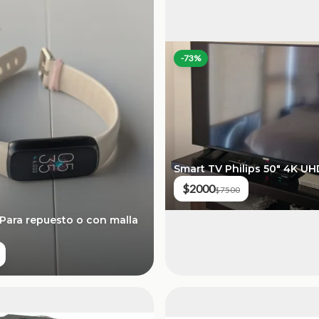
-
73
%
Smart TV Philips 50" 4K UH
$2000
$7500
 (Para repuesto o con malla