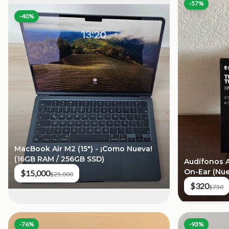
-
57
%
-
40
%
MacBook Air M2 (15") - ¡Como Nueva!
(16GB RAM / 256GB SSD)
Audífonos A
On-Ear (Nue
$15,000
$25,000
$320
$750
-
76
%
-
93
%