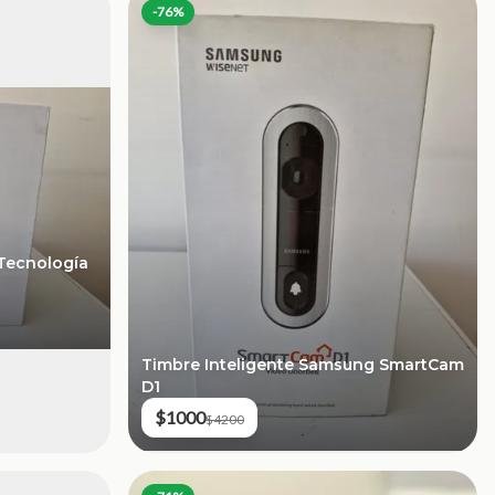
-
76
%
(Tecnología
Timbre Inteligente Samsung SmartCam
D1
$1000
$4200