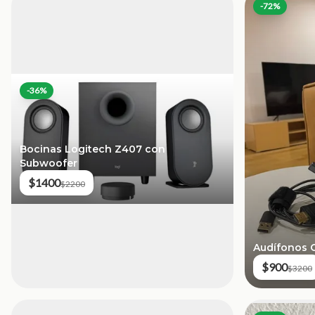
-
72
%
-
36
%
Bocinas Logitech Z407 con
Subwoofer
$1400
$2200
Audífonos 
$900
$3200