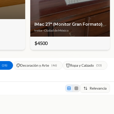
iMac 27" (Monitor Gran Formato)
Ivette
· Ciudad de México
$4500
Decoración y Arte
Ropa y Calzado
(
28
)
(
46
)
(
53
)
Relevancia