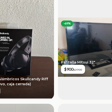
-
69
%
Pantalla Mitsui 32"
$900
$2900
lámbricos Skullcandy Riff
vo, caja cerrada)