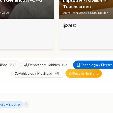
ch Generico NFC 4G
Laptop HP Pavilion 14"
Touchscreen
México
Anita
· Interlomas, CDMX, México
$3500
Niños
Deportes y Hobbies
Tecnología y Electro
(
47
)
(
19
)
Vehículos y Movilidad
Sección Estreno
(
4
)
gía y Electro