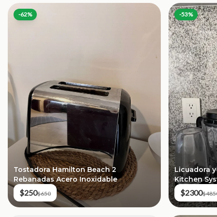
-
62
%
-
53
%
Licuadora y
Tostadora Hamilton Beach 2
Kitchen Sy
Rebanadas Acero Inoxidable
$2300
$250
$485
$650