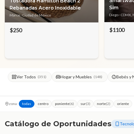
Smartwat
Tostadora Hamilton Beach 2
Sim
Rebanadas Acero Inoxidable
Diego
· CDMX, 
Marce
· Ciudad de México
$1100
$250
Ver Todos
Hogar y Muebles
Bebés y 
(
351
)
(
148
)
zona:
todas
centro
poniente
(
6
)
sur
(
3
)
norte
(
2
)
oriente
Catálogo de Oportunidades
Tecnolo