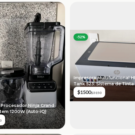
-
52
%
Impresora Multifuncional 
Tank 523: Sistema de Tinta
$1500
$3150
 Procesador Ninja Grand
stem 1200W (Auto-iQ)
0