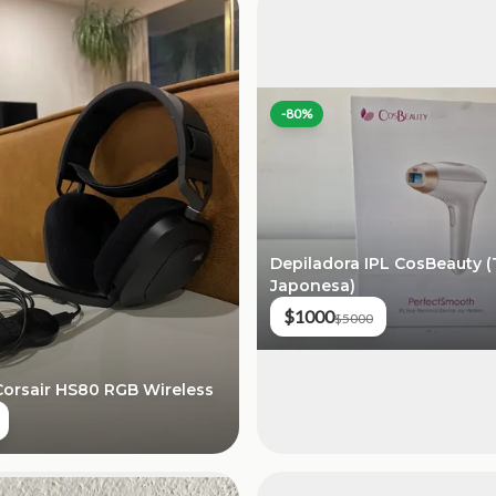
-
80
%
Depiladora IPL CosBeauty 
Japonesa)
$1000
$5000
Corsair HS80 RGB Wireless