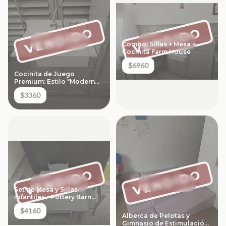
VENDIDO
VENDIDO
Combo: Sillas + Mesa +
Cocinita Farm House
$6960
Cocinita de Juego
Premium: Estilo "Modern
Farmhouse"
$3360
VENDIDO
VENDIDO
Set de Mesa y Sillas
Infantiles - Pottery Barn
Kids (Línea Carolina)
$4160
Alberca de Pelotas y
Gimnasio de Estimulación