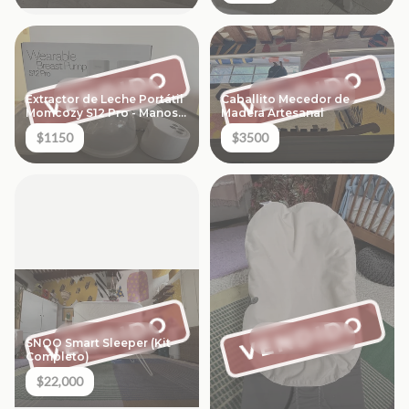
VENDIDO
VENDIDO
Extractor de Leche Portátil
Caballito Mecedor de
Momcozy S12 Pro - Manos
Madera Artesanal
Libres
$1150
$3500
VENDIDO
VENDIDO
SNOO Smart Sleeper (Kit
Completo)
$22,000