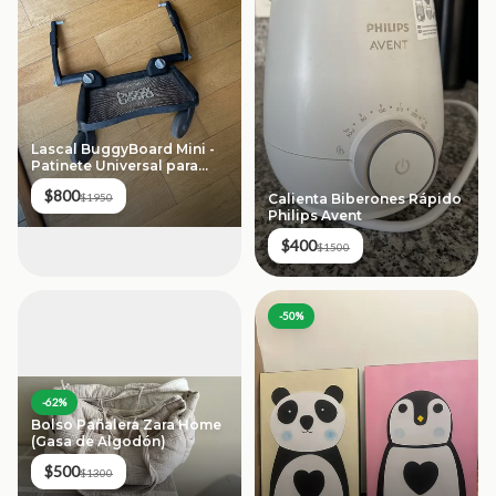
Lascal BuggyBoard Mini -
Patinete Universal para
Carriola
$800
Calienta Biberones Rápido
$1950
Philips Avent
$400
$1500
-
50
%
-
62
%
Bolso Pañalera Zara Home
(Gasa de Algodón)
$500
$1300