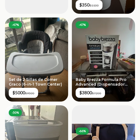
$350
$1100
-
47
%
-
47
%
Set de 2 Sillas de Comer
Baby Brezza Formula Pro
Graco (6-in-1 Town Center)
Advanced (Dispensador
Automático)
$5000
$3800
$9500
$7200
-
50
%
-
66
%