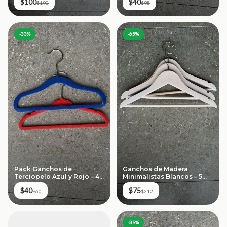
$100
$40
$190
$95
-
33
%
-
65
%
Pack Ganchos de
Ganchos de Madera
Terciopelo Azul y Rojo – 4
Minimalistas Blancos – 5
piezas
piezas
$40
$75
$60
$212
-
39
%