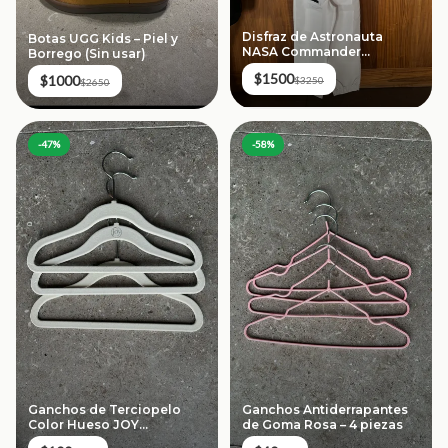
Disfraz de Astronauta
Botas UGG Kids – Piel y
NASA Commander
Borrego (Sin usar)
(Original)
$1500
$1000
$3250
$2650
-
47
%
-
58
%
Ganchos de Terciopelo
Ganchos Antiderrapantes
Color Hueso JOY
de Goma Rosa – 4 piezas
(Premium) – 10 piezas