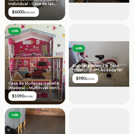
Individual - Casa de las
Lomas (Blanco/Gris)
$6000
$18,000
-
64
%
-
64
%
Bicicleta Infantil B-Twin
"Doctor Girl" – Rodada 16"
$980
$2720
Casa de Muñecas Isabella
(Madera) – Multinivel con 10
Accesorios
$1090
$2998
-
54
%