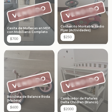
VENDIDO
VENDIDO
Cochecito Montable Radio
Casita de Muñecas en MDF
Flyer (Actividades)
con Mobiliario Completo
$250
$700
VENDIDO
VENDIDO
Bicicleta de Balance Roda
Cambiador de Pañales
(Madera)
Delta Children (Blanco)
$600
$2000