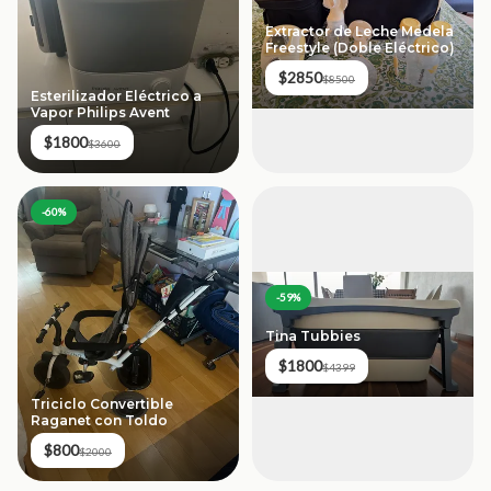
Extractor de Leche Medela
Freestyle (Doble Eléctrico)
$2850
$8500
Esterilizador Eléctrico a
Vapor Philips Avent
$1800
$3600
-
60
%
-
59
%
Tina Tubbies
$1800
$4399
Triciclo Convertible
Raganet con Toldo
$800
$2000