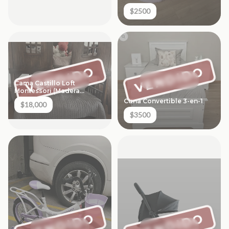
Temprana - Crece
$2500
VENDIDO
VENDIDO
Cama Castillo Loft
Montessori (Madera
Maciza)
Cuna Convertible 3-en-1
$18,000
$3500
VENDIDO
VENDIDO