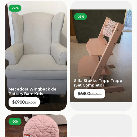
-
66
%
-
35
%
Silla Stokke Tripp Trapp
(Set Completo)
Mecedora Wingback de
$6800
Pottery Barn Kids
$10,500
$6900
$20,000
-
50
%