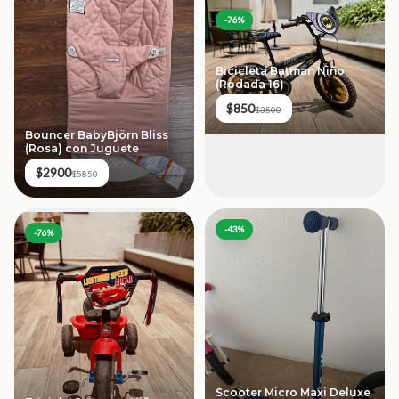
-
76
%
Bicicleta Batman Niño
(Rodada 16)
$850
$3500
Bouncer BabyBjörn Bliss
(Rosa) con Juguete
$2900
$5850
-
43
%
-
76
%
Scooter Micro Maxi Deluxe