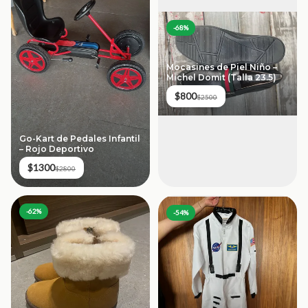
-
68
%
Mocasines de Piel Niño –
Michel Domit (Talla 23.5)
$800
$2500
Go-Kart de Pedales Infantil
– Rojo Deportivo
$1300
$2800
-
62
%
-
54
%