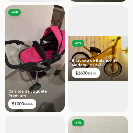
-
60
%
-
43
%
Bicicleta de Balance de
Madera - MONZO
$1600
$2800
Carriola de Juguete
Premium
$1000
$2500
-
67
%