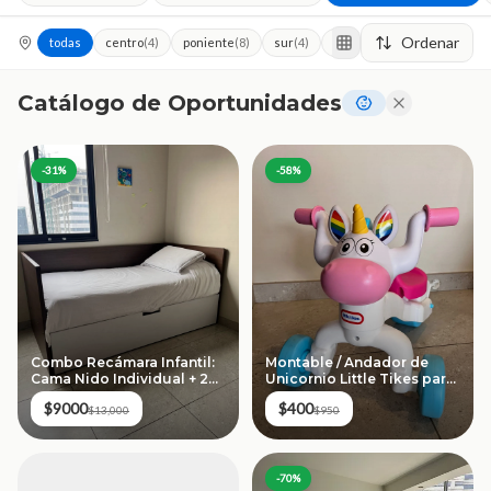
Ordenar
todas
centro
(
4
)
poniente
(
8
)
sur
(
4
)
norte
oriente
Catálogo de Oportunidades
-
31
%
-
58
%
Combo Recámara Infantil:
Montable / Andador de
Cama Nido Individual + 2
Unicornio Little Tikes para
Colchones + Estantería
Bebés
$9000
$400
Organizadora
$13,000
$950
-
70
%