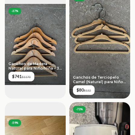
-
37
%
Ganchos de Madera
Natural para Niño/Niña – 39
piezas
$741
$1170
Ganchos de Terciopelo
Camel (Natural) para Niños
– 8 piezas
$80
$132
-
73
%
-
59
%