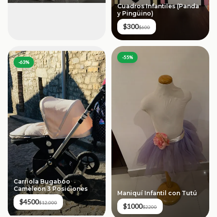
Cuadros Infantiles (Panda
y Pingüino)
$300
$600
-
55
%
-
63
%
Carriola Bugaboo
Cameleon 3 Posiciones
Maniquí Infantil con Tutú
$4500
$12,000
$1000
$2200