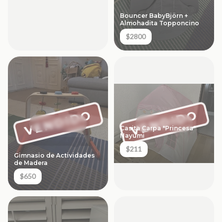
Bouncer BabyBjörn +
Almohadita Topponcino
$2800
VENDIDO
VENDIDO
Casita Carpa "Princesa"
Nayumi
$211
Gimnasio de Actividades
de Madera
$650