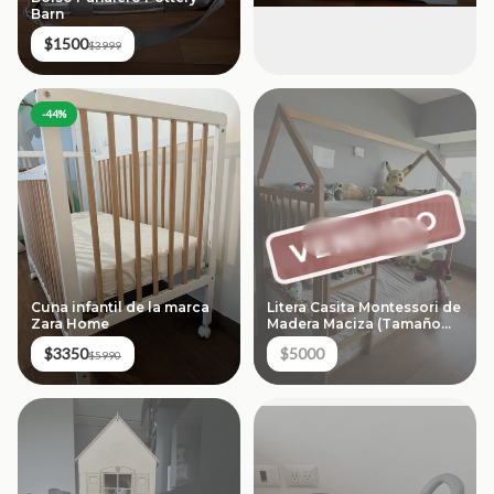
Barn
$1500
$3999
-
44
%
VENDIDO
Cuna infantil de la marca
Litera Casita Montessori de
Zara Home
Madera Maciza (Tamaño
Individual)
$3350
$5000
$5990