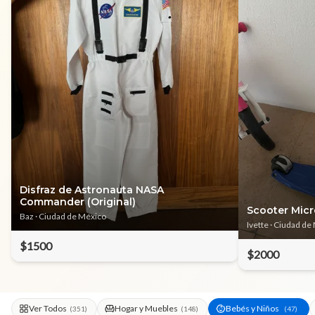
Disfraz de Astronauta NASA
Commander (Original)
Scooter Micr
Baz
· Ciudad de México
Ivette
· Ciudad de
$1500
$2000
Ver Todos
Hogar y Muebles
Bebés y Niños
(
351
)
(
148
)
(
47
)