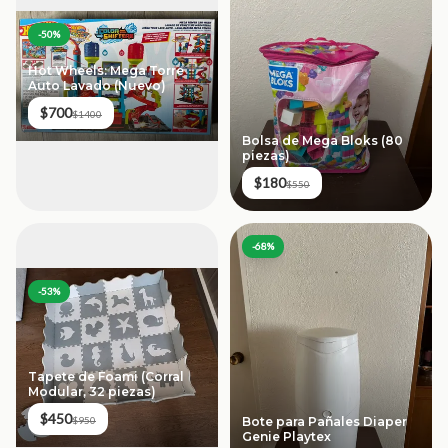
-
50
%
Hot Wheels: Mega Torre
Auto Lavado (Nuevo)
$700
$1400
Bolsa de Mega Bloks (80
piezas)
$180
$550
-
68
%
-
53
%
Tapete de Foami (Corral
Modular, 32 piezas)
$450
Bote para Pañales Diaper
$950
Genie Playtex