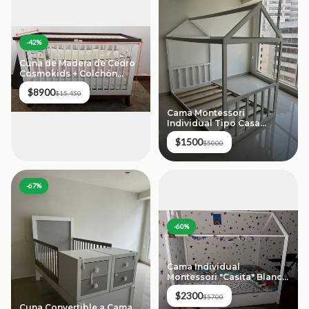
-
42
%
Cuna de Madera de Cedro
Cosmokids + Colchón
Luuna Mini (Set Completo)
$8900
$15,450
Cama Montessori
Individual Tipo Casa
(Blanca) - Madera
$1500
$5000
-
67
%
-
60
%
Cama Individual
Montessori "Casita" Blanca
con Duplex
$2300
$5700
Cuna Convertible a Cama