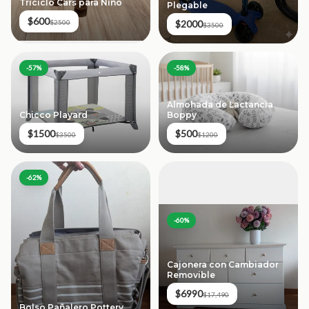
Triciclo Cars para Niño
Plegable
$600
$2000
$2500
$3500
-
57
%
-
58
%
Almohada de Lactancia
Chicco Playard
Boppy
$1500
$500
$3500
$1200
-
62
%
-
60
%
Cajonera con Cambiador
Removible
$6990
$17,490
Bolso Pañalero Pottery