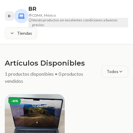
BR
CDMX, México
Vendo productos en excelentes condiciones a buenos
precios.
Tiendas
Artículos Disponibles
Todos
1
productos disponibles •
0
productos
vendidos
-
40
%