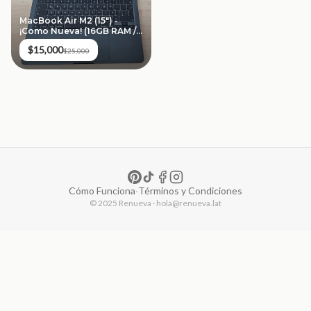
MacBook Air M2 (15") -
¡Como Nueva! (16GB RAM /
256GB SSD)
$15,000
$25,000
Cómo Funciona
·
Términos y Condiciones
© 2025 Renueva · hola@renueva.lat