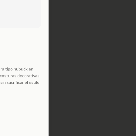
ura tipo nubuck en
e costuras decorativas
n sacrificar el estilo