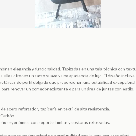
ombinan elegancia y funcionalidad. Tapizadas en una tela técnica con text
tas sillas ofrecen un tacto suave y una apariencia de lujo. El diseño incluy
etálicas de perfil delgado que proporcionan una estabilidad excepcional si
s para renovar un comedor existente o para un área de juntas con estilo.
 de acero reforzado y tapicería en textil de alta resistencia.
/ Carbón.
seño ergonómico con soporte lumbar y costuras reforzadas.
dar para comedor; asiento de profundidad amplia para mayor confort.