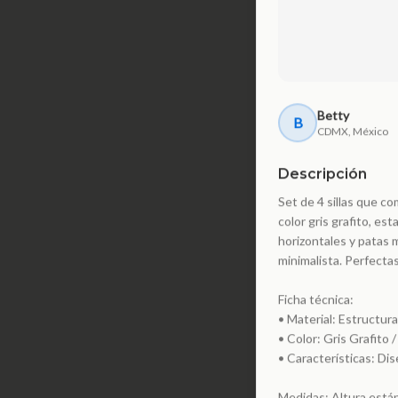
Betty
B
CDMX, México
Descripción
Set de 4 sillas que c
color gris grafito, es
horizontales y patas m
minimalista. Perfecta
Ficha técnica:
• Material: Estructura
• Color: Gris Grafito 
• Características: Di
Medidas: Altura están