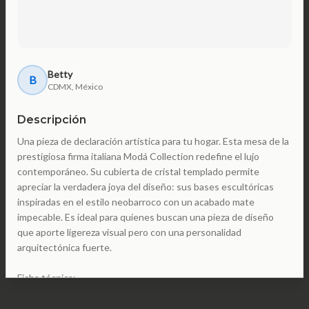
Betty
B
CDMX, México
Descripción
Una pieza de declaración artística para tu hogar. Esta mesa de la
prestigiosa firma italiana Modá Collection redefine el lujo
contemporáneo. Su cubierta de cristal templado permite
apreciar la verdadera joya del diseño: sus bases escultóricas
inspiradas en el estilo neobarroco con un acabado mate
impecable. Es ideal para quienes buscan una pieza de diseño
que aporte ligereza visual pero con una personalidad
arquitectónica fuerte.
Ficha técnica:
• Marca: Modá Collection (Hecha en Italia).
• Material: Cristal templado de gran espesor y bases de diseño