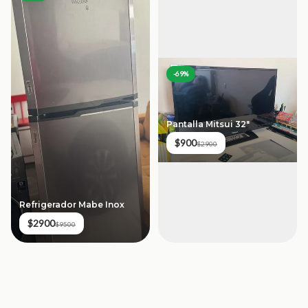
-
69
%
Pantalla Mitsui 32"
$900
$2900
Refrigerador Mabe Inox
$2900
$9500