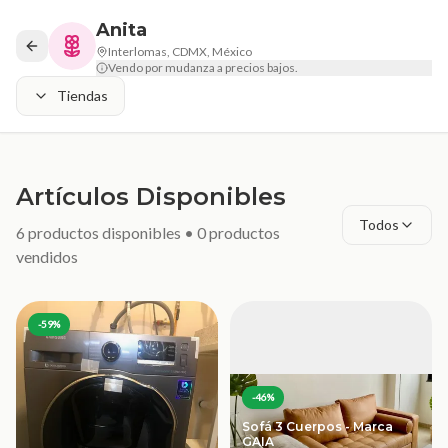
Anita
Interlomas, CDMX, México
Vendo por mudanza a precios bajos.
Tiendas
Artículos Disponibles
Todos
6
productos disponibles •
0
productos
vendidos
-
59
%
-
46
%
Sofá 3 Cuerpos - Marca
GAIA