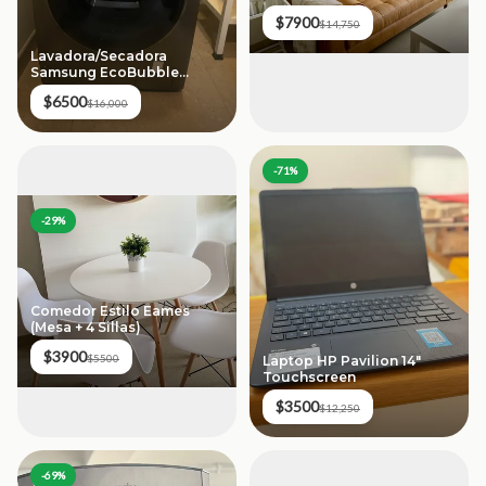
$7900
$14,750
Lavadora/Secadora
Samsung EcoBubble
(11.5kg / 7kg)
$6500
$16,000
-
71
%
-
29
%
Comedor Estilo Eames
(Mesa + 4 Sillas)
$3900
$5500
Laptop HP Pavilion 14"
Touchscreen
$3500
$12,250
-
69
%