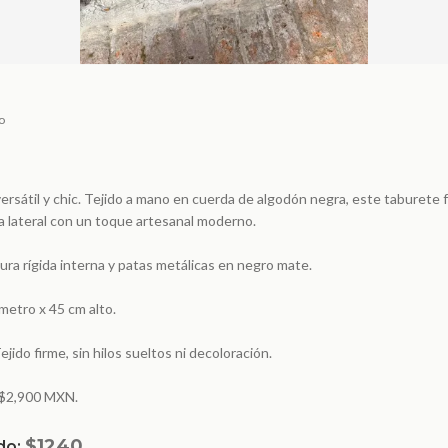
o
ersátil y chic. Tejido a mano en cuerda de algodón negra, este taburete
sa lateral con un toque artesanal moderno.
ura rígida interna y patas metálicas en negro mate.
metro x 45 cm alto.
ido firme, sin hilos sueltos ni decoloración.
: $2,900 MXN.
$1240
do: