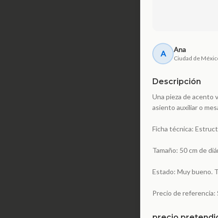
Ana
A
Ciudad de Méxic
Descripción
Una pieza de acento v
asiento auxiliar o me
Ficha técnica: Estruct
Tamaño: 50 cm de diá
Estado: Muy bueno. Tej
Precio de referencia
precio pretendi