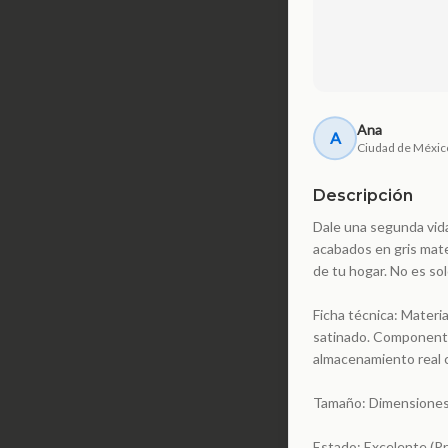
Ana
A
Ciudad de Méxic
Descripción
Dale una segunda vida
acabados en gris mate
de tu hogar. No es so
Ficha técnica: Materi
satinado. Componentes
almacenamiento real 
Tamaño: Dimensiones a
Estado: Excelente (Pr