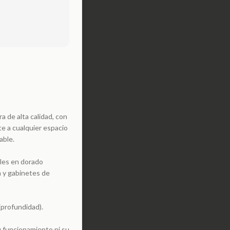
a de alta calidad, con
e a cualquier espacio
able.
lles en dorado
a y gabinetes de
(profundidad).
u funcionamiento ni su