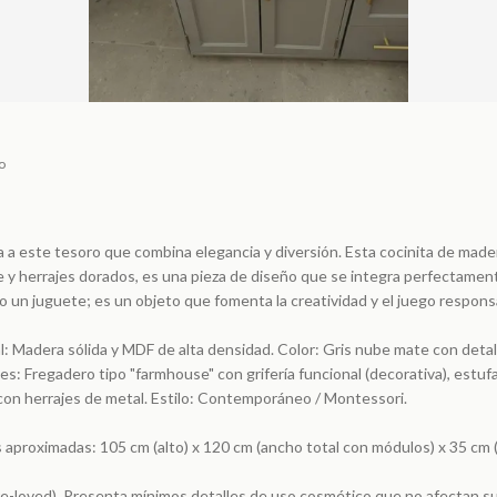
o
 a este tesoro que combina elegancia y diversión. Esta cocinita de mader
 y herrajes dorados, es una pieza de diseño que se integra perfectament
lo un juguete; es un objeto que fomenta la creatividad y el juego respons
al: Madera sólida y MDF de alta densidad. Color: Gris nube mate con deta
: Fregadero tipo "farmhouse" con grifería funcional (decorativa), estuf
con herrajes de metal. Estilo: Contemporáneo / Montessori.
proximadas: 105 cm (alto) x 120 cm (ancho total con módulos) x 35 cm 
e-loved). Presenta mínimos detalles de uso cosmético que no afectan s