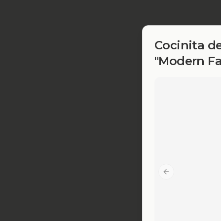
Cocinita d
"Modern F
Previous slide