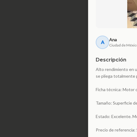
Ana
A
Ciudad de Méxic
Descripción
Alto rendimiento en 
se pliega totalmente 
Ficha técnica: Motor 
Tamaño: Superficie de
Estado: Excelente. Mot
Precio de referencia