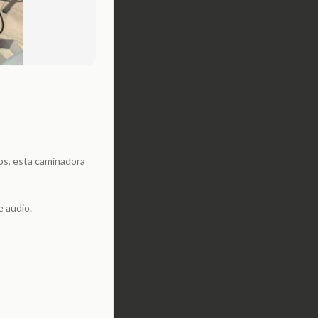
os, esta caminadora
e audio.