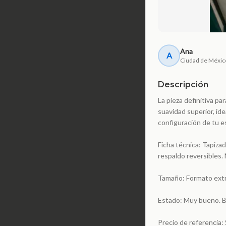
Ana
A
Ciudad de Méxic
Descripción
La pieza definitiva pa
suavidad superior, id
configuración de tu e
Ficha técnica: Tapizad
respaldo reversibles. 
Tamaño: Formato extra
Estado: Muy bueno. Bi
Precio de referencia: