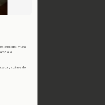
 excepcional y una
arse a la
orzada y cojines de