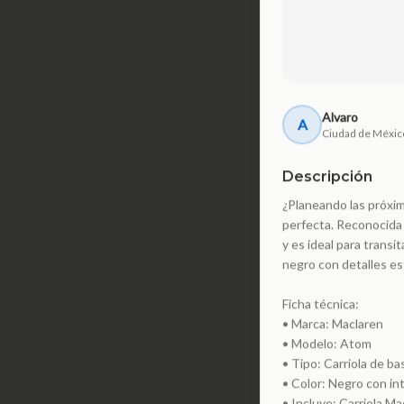
Alvaro
A
Ciudad de Méxic
Descripción
¿Planeando las próxim
perfecta. Reconocida 
y es ideal para trans
negro con detalles e
Ficha técnica:
• Marca: Maclaren
• Modelo: Atom
• Tipo: Carriola de ba
• Color: Negro con in
• Incluye: Carriola Mac