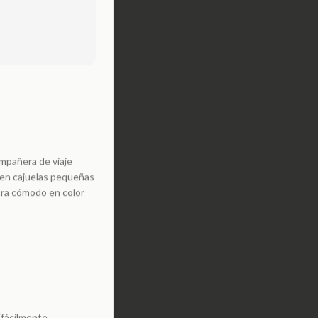
ompañera de viaje
 en cajuelas pequeñas
tra cómodo en color
 (fácilmente