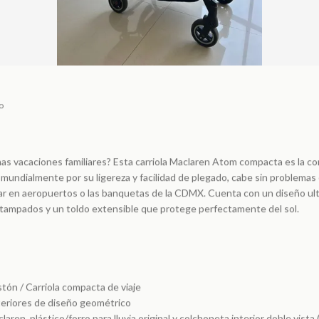
o
as vacaciones familiares? Esta carriola Maclaren Atom compacta es la c
mundialmente por su ligereza y facilidad de plegado, cabe sin problemas
itar en aeropuertos o las banquetas de la CDMX. Cuenta con un diseño ul
stampados y un toldo extensible que protege perfectamente del sol.
stón / Carriola compacta de viaje
teriores de diseño geométrico
laren, plástico/forro para lluvia original y colchoneta interior doble vista