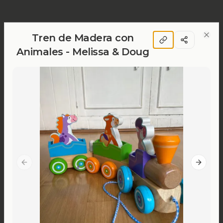
Tren de Madera con
Clos
Animales - Melissa & Doug
Previous slide
Next sl