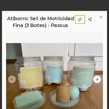
Atiborro: Set de Motricidad
Clos
Fina (3 Botes) - Passus
Previous slide
Next sl