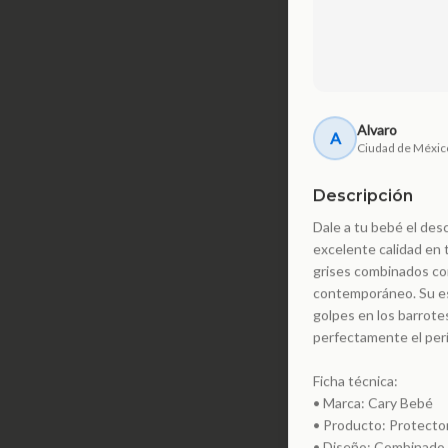
Alvaro
A
Ciudad de Méxic
Descripción
Dale a tu bebé el de
excelente calidad en 
grises combinados con
contemporáneo. Su es
golpes en los barrotes
perfectamente el perí
Ficha técnica:
• Marca: Cary Bebé
• Producto: Protecto
• Diseño: Combinado g