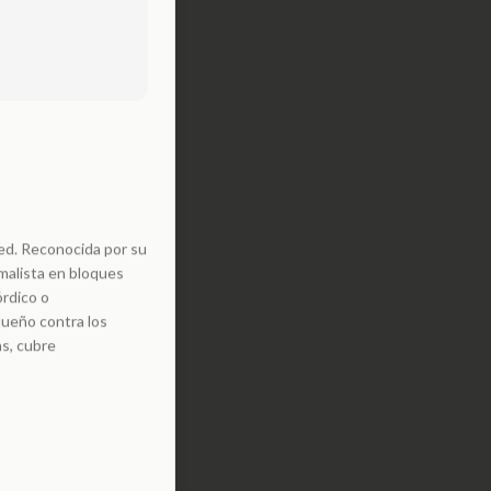
ed. Reconocida por su
imalista en bloques
órdico o
queño contra los
as, cubre