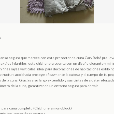
o
scanso seguro que merece con este protector de cuna Cary Bebé pre-lov
textiles infantiles, esta chichonera cuenta con un diseño elegante y min
 finas rayas verticales, ideal para decoraciones de habitaciones estilo n
tructura acolchada protege eficazmente la cabeza y el cuerpo de tu pe
 de la cuna. Gracias a su largo extendido y sus cintas de ajuste reforzad
metro de la cuna, garantizando un entorno seguro para dormir.
r para cuna completo (Chichonera monoblock)
ris liso y rayas finas neutras