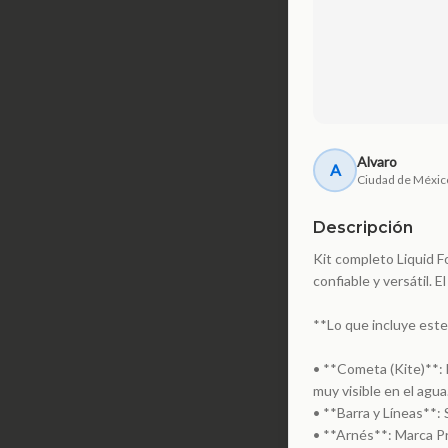
Alvaro
A
Ciudad de Méxic
Descripción
Kit completo Liquid 
confiable y versátil. 
**Lo que incluye este
• **Cometa (Kite)**: 
muy visible en el agua
• **Barra y Líneas**: 
• **Arnés**: Marca Pr