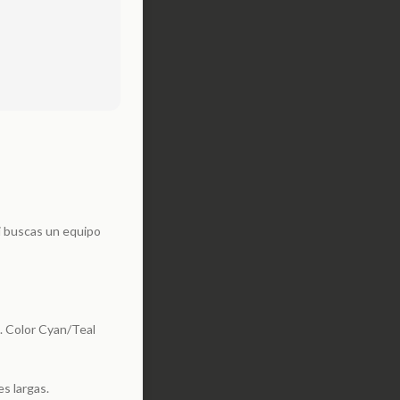
i buscas un equipo
. Color Cyan/Teal
s largas.