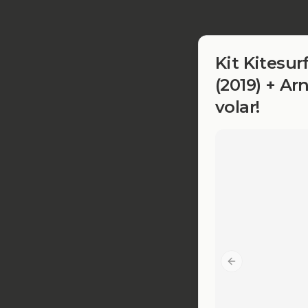
Kit Kitesur
(2019) + Arn
volar!
Previous slide